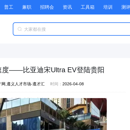
普工
兼职
招聘会
资讯
工具箱
培训
测
——比亚迪宋Ultra EV登陆贵阳
网,遵义人才市场-遵才汇
时间：
2026-04-08
才网,遵义人才市场-遵才汇
浏览量：
1680