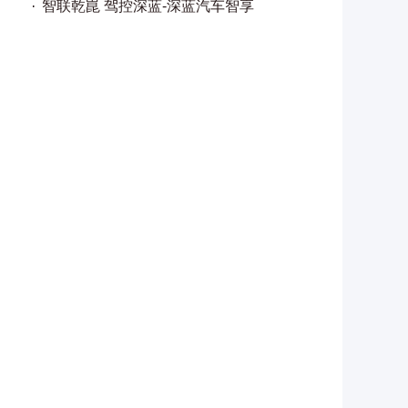
智联乾崑 驾控深蓝-深蓝汽车智享