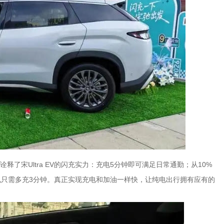
释了宋Ultra EV的闪充实力：充电5分钟即可满足日常通勤；从10%
也只需多充3分钟。真正实现充电和加油一样快，让纯电出行拥有应有的