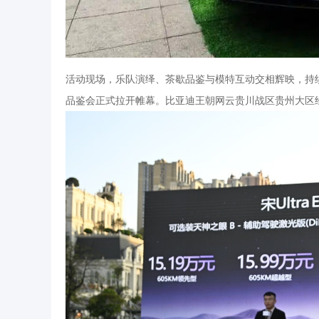
活动现场，乐队演绎、茶歇品鉴与模特互动交相辉映，持
品鉴会正式拉开帷幕。比亚迪王朝网云贵川战区贵州大区