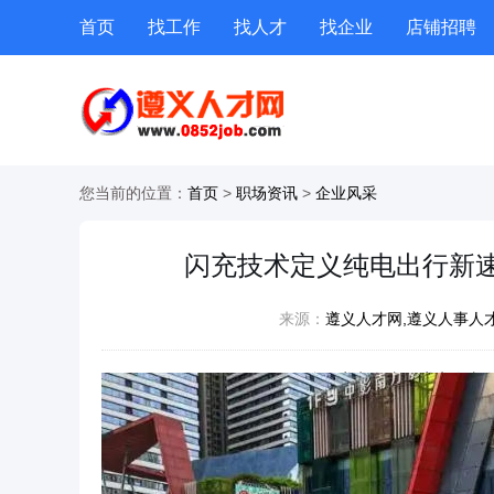
首页
找工作
找人才
找企业
店铺招聘
专题招聘
公招
技能提升
附近职位
您当前的位置：
首页
>
职场资讯
>
企业风采
闪充技术定义纯电出行新速度
来源：
遵义人才网,遵义人事人才
作者：
遵义人才网,遵义人事人