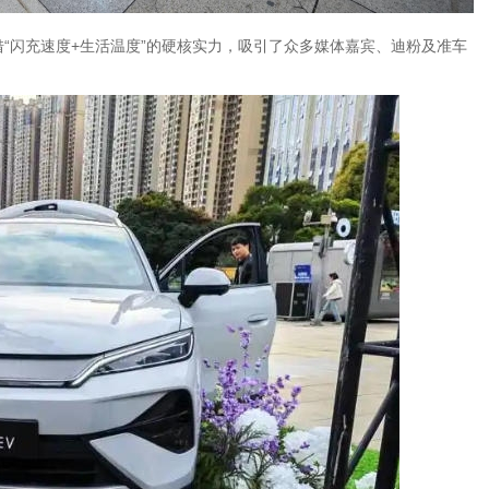
V凭借“闪充速度+生活温度”的硬核实力，吸引了众多媒体嘉宾、迪粉及准车