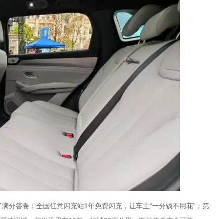
出了满分答卷：全国任意闪充站1年免费闪充，让车主“一分钱不用花”；第