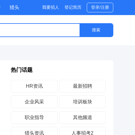
评
猎头
我要招人
登记简历
登录/注册
热门话题
HR资讯
最新招聘
企业风采
培训板块
职业指导
其他频道
猎头资讯
人事招考2