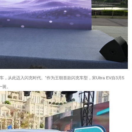
从此迈入闪充时代。”作为王朝首款闪充车型，宋Ultra EV自3月5
一斑。