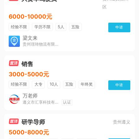
区
6000-10000元
经验不限
学历不限
5人
五险
申请
免费培训
包住宿
有提成
梁文来
贵州璟琦物流有限公司
销售
3000-5000元
经验不限
大专
10人
五险
年终奖
申请
公费旅游
免费培训
班车接送
朝九晚五
万老师
遵义市汇享科技有限公司
认证
美女多
帅哥多
全勤奖
有补助
晋升快
环境好
双休
有提成
研学导师
贵州遵义
5000-8000元