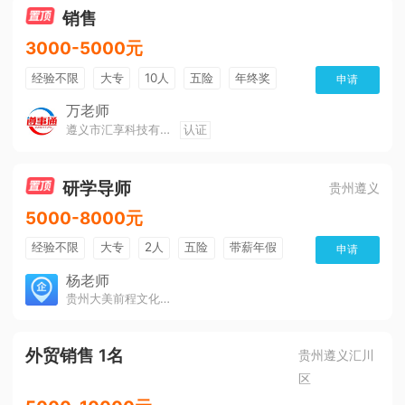
销售
3000-5000元
经验不限
大专
10人
五险
年终奖
申请
公费旅游
免费培训
班车接送
朝九晚五
万老师
遵义市汇享科技有限公司
认证
美女多
帅哥多
全勤奖
有补助
晋升快
环境好
双休
有提成
研学导师
贵州遵义
5000-8000元
经验不限
大专
2人
五险
带薪年假
申请
年终奖
公费旅游
免费培训
包住宿
杨老师
贵州大美前程文化发展有限公司
环境好
双休
有提成
全勤奖
外贸销售 1名
贵州遵义汇川
区