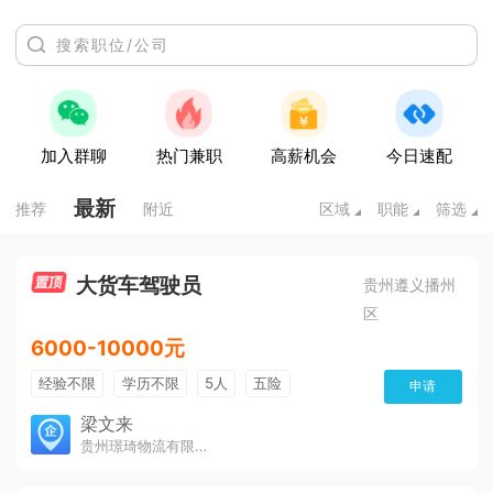
加入群聊
热门兼职
高薪机会
今日速配
最新
推荐
附近
区域
职能
筛选
大货车驾驶员
贵州遵义播州
区
6000-10000元
经验不限
学历不限
5人
五险
申请
免费培训
包住宿
有提成
梁文来
贵州璟琦物流有限公司