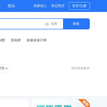
评
猎头
我要招人
登记简历
登录/注册
地图
制图
原画师
多媒体设计师
时间
清空筛选条件