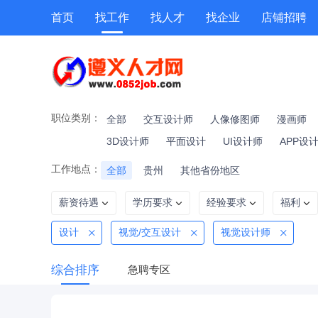
首页
找工作
找人才
找企业
店铺招聘
专题招聘
公招
技能提升
附近职位
职位类别：
全部
交互设计师
人像修图师
漫画师
3D设计师
平面设计
UI设计师
APP设
工作地点：
全部
贵州
其他省份地区
薪资待遇
学历要求
经验要求
福利
设计
视觉/交互设计
视觉设计师
综合排序
急聘专区