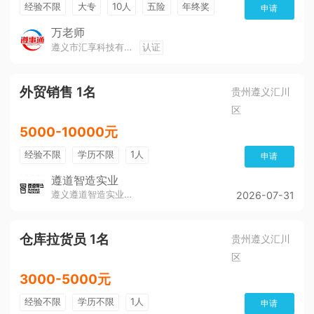
经验不限
大专
10人
五险
年终奖
申请
公费旅游
免费培训
班车接送
朝九晚五
万老师
遵义市汇享科技有限公司
认证
美女多
帅哥多
全勤奖
有补助
晋升快
环境好
双休
有提成
外贸销售 1名
贵州遵义汇川
区
5000-10000元
经验不限
学历不限
1人
申请
遵道智造实业
遵义遵道智造实业有限公司
2026-07-31
仓库拉货员 1名
贵州遵义汇川
区
3000-5000元
经验不限
学历不限
1人
申请