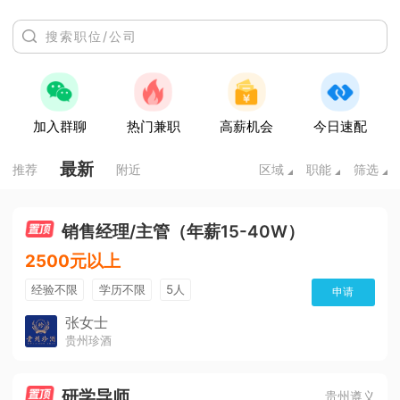
加入群聊
热门兼职
高薪机会
今日速配
最新
推荐
附近
区域
职能
筛选
销售经理/主管（年薪15-40W）
2500元以上
经验不限
学历不限
5人
申请
张女士
贵州珍酒
研学导师
贵州遵义