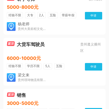
5000-8000元
经验不限
大专
2人
五险
带薪年假
申请
年终奖
公费旅游
免费培训
包住宿
杨老师
贵州大美前程文化发展有限公司
环境好
双休
有提成
全勤奖
大货车驾驶员
贵州遵义播州
区
6000-10000元
经验不限
学历不限
5人
五险
申请
免费培训
包住宿
有提成
梁文来
贵州璟琦物流有限公司
销售
3000-5000元