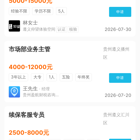
5000-15000元
经验不限
学历不限
5人
申请
林女士
遵义仰望体验空间
认证
核验
2026-07-30
市场部业务主管
贵州遵义播州
区
4000-12000元
3年以上
大专
1人
五险
年终奖
申请
免费培训
环境好
王先生
· 经理
贵州盈航财税咨询服务有限公司
2026-07-20
续保客服专员
贵州遵义汇川
区
2500-8000元