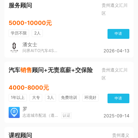
服务顾问
贵州遵义汇川
区
5000-10000元
学历不限
2人
申请
潘女士
问界AITO汽车4S店（董公寺汽博城）
2026-04-13
汽车
销售
顾问+无责底薪+交保险
贵州遵义汇川
区
4000-8000元
1年以上
大专
3人
免费培训
环境好
申请
朝九晚五
有提成
全勤奖
年终绩效
罗
志道城市配送（遵义）有限公司
认证
2025-09-14
奖金
课程顾问
贵州遵义