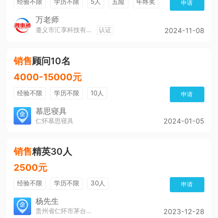
经验不限
学历不限
5人
五险
年终奖
申请
公费旅游
免费培训
班车接送
朝九晚五
万老师
遵义市汇享科技有限公司
认证
2024-11-08
美女多
帅哥多
全勤奖
有补助
晋升快
销售
顾问10名
4000-15000元
经验不限
学历不限
10人
申请
慕思寝具
仁怀慕思寝具
2024-01-05
销售
精英30人
2500元
经验不限
学历不限
30人
申请
杨先生
贵州省仁怀市茅台镇酒城酒业有限公司
2023-12-28