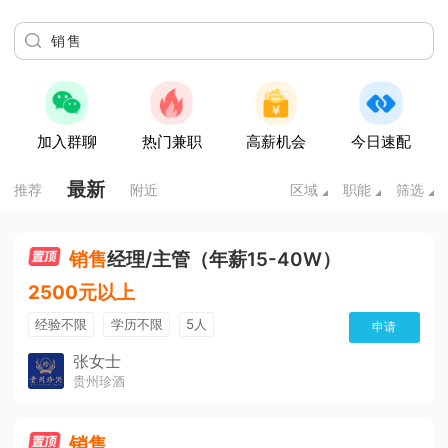
加入群聊
热门兼职
高薪机会
今日速配
最新
推荐
附近
区域
职能
筛选
销售
经理/主管（年薪15-40W）
2500元以上
经验不限
学历不限
5人
申请
张女士
贵州珍酒
销售