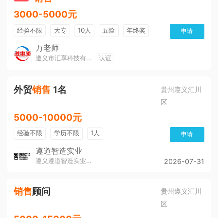
3000-5000元
经验不限
大专
10人
五险
年终奖
申请
公费旅游
免费培训
班车接送
朝九晚五
万老师
遵义市汇享科技有限公司
认证
美女多
帅哥多
全勤奖
有补助
晋升快
环境好
双休
有提成
外贸
销售
1名
贵州遵义汇川
区
5000-10000元
经验不限
学历不限
1人
申请
遵道智造实业
遵义遵道智造实业有限公司
2026-07-31
销售
顾问
贵州遵义汇川
区