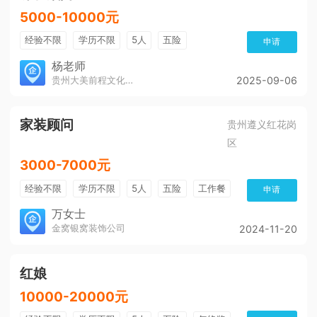
5000-10000元
经验不限
学历不限
5人
五险
申请
带薪年假
年终奖
公费旅游
免费培训
杨老师
贵州大美前程文化发展有限公司
2025-09-06
包住宿
环境好
双休
有提成
全勤奖
家装顾问
贵州遵义红花岗
区
3000-7000元
经验不限
学历不限
5人
五险
工作餐
申请
环境好
美女多
帅哥多
万女士
金窝银窝装饰公司
2024-11-20
红娘
10000-20000元