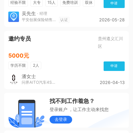
经验不限
大专
15人
免费培训
双休
申请
加班费
朝九晚五
有提成
吴先生
· 经理
平安创展保险销售服务有限公司遵义分公司
认证
2026-05-28
邀约专员
贵州遵义汇川
区
5000元
学历不限
2人
申请
潘女士
问界AITO汽车4S店（董公寺汽博城）
2026-04-13
找不到工作着急？
登录账户 ，让工作主动来找您
去登录