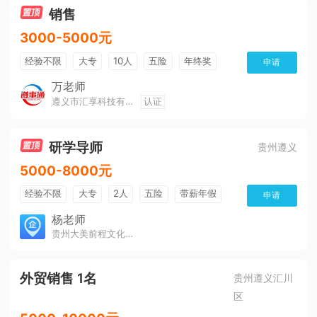
销售
3000-5000元
经验不限
大专
10人
五险
年终奖
申请
公费旅游
免费培训
班车接送
朝九晚五
万老师
遵义市汇享科技有限公司
认证
美女多
帅哥多
全勤奖
有补助
晋升快
环境好
双休
有提成
研学导师
贵州遵义
5000-8000元
经验不限
大专
2人
五险
带薪年假
申请
年终奖
公费旅游
免费培训
包住宿
杨老师
贵州大美前程文化发展有限公司
环境好
双休
有提成
全勤奖
外贸销售 1名
贵州遵义汇川
区