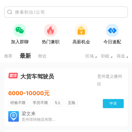
加入群聊
热门兼职
高薪机会
今日速配
最新
推荐
附近
区域
职能
筛选
大货车驾驶员
贵州遵义播州
区
6000-10000元
经验不限
学历不限
5人
五险
申请
免费培训
包住宿
有提成
梁文来
贵州璟琦物流有限公司