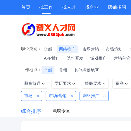
首页
找工作
找人才
找企业
店铺招聘
专题招聘
公招
技能提升
附近职位
职位类别：
全部
网络推广
市场营销
市场策划
APP推广
选址开发
游戏推广
营销主管
工作地点：
全部
贵州
其他省份地区
薪资待遇
学历要求
经验要求
福利
市场
市场/营销
网络推广
综合排序
急聘专区