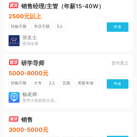
销售经理/主管（年薪15-40W）
2500元以上
经验不限
学历不限
5人
申请
张女士
贵州珍酒
研学导师
贵州遵义
5000-8000元
经验不限
大专
2人
五险
带薪年假
申请
年终奖
公费旅游
免费培训
包住宿
杨老师
贵州大美前程文化发展有限公司
环境好
双休
有提成
全勤奖
销售
3000-5000元