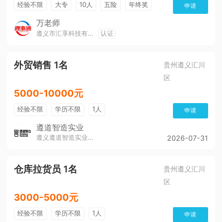
经验不限
大专
10人
五险
年终奖
申请
公费旅游
免费培训
班车接送
朝九晚五
万老师
遵义市汇享科技有限公司
认证
美女多
帅哥多
全勤奖
有补助
晋升快
环境好
双休
有提成
外贸销售 1名
贵州遵义汇川
区
5000-10000元
经验不限
学历不限
1人
申请
遵道智造实业
遵义遵道智造实业有限公司
2026-07-31
仓库拉货员 1名
贵州遵义汇川
区
3000-5000元
经验不限
学历不限
1人
申请