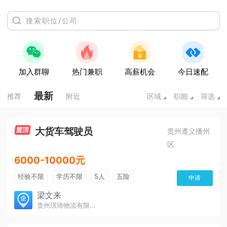
加入群聊
热门兼职
高薪机会
今日速配
最新
推荐
附近
区域
职能
筛选
大货车驾驶员
贵州遵义播州
区
6000-10000元
经验不限
学历不限
5人
五险
申请
免费培训
包住宿
有提成
梁文来
贵州璟琦物流有限公司