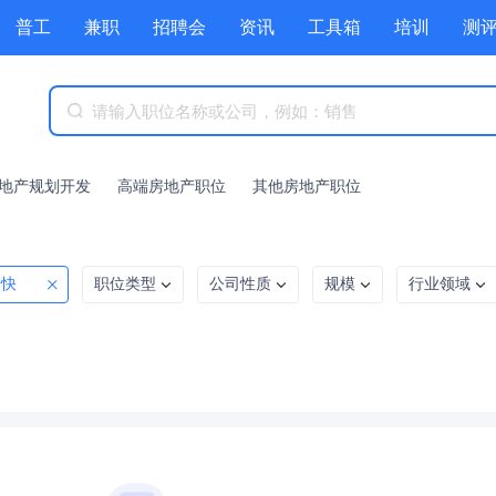
普工
兼职
招聘会
资讯
工具箱
培训
测
地产规划开发
高端房地产职位
其他房地产职位
升快
职位类型
公司性质
规模
行业领域