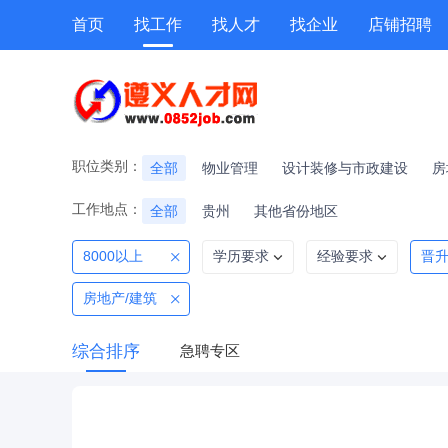
首页
找工作
找人才
找企业
店铺招聘
专题招聘
公招
技能提升
附近职位
职位类别：
全部
物业管理
设计装修与市政建设
房
工作地点：
全部
贵州
其他省份地区
8000以上
学历要求
经验要求
晋
房地产/建筑
综合排序
急聘专区