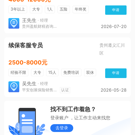
3年以上
大专
1人
五险
年终奖
申请
免费培训
环境好
王先生
· 经理
贵州盈航财税咨询服务有限公司
2026-07-20
续保客服专员
贵州遵义汇川
区
2500-8000元
经验不限
大专
15人
免费培训
双休
申请
加班费
朝九晚五
有提成
吴先生
· 经理
平安创展保险销售服务有限公司遵义分公司
认证
2026-05-28
找不到工作着急？
登录账户 ，让工作主动来找您
去登录