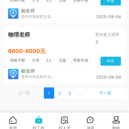
申请
年终奖
公费旅游
免费培训
包住宿
杨老师
贵州大美前程文化发展有限公司
2025-09-04
环境好
双休
有提成
全勤奖
物理老师
贵州遵义湄潭
县
6000-8000元
经验不限
大专
2人
五险
带薪年假
申请
年终奖
公费旅游
免费培训
包住宿
杨老师
贵州大美前程文化发展有限公司
2025-09-04
环境好
双休
有提成
全勤奖
上一页
下一页
1
2
3
...
首页
找工作
找人才
消息
我的