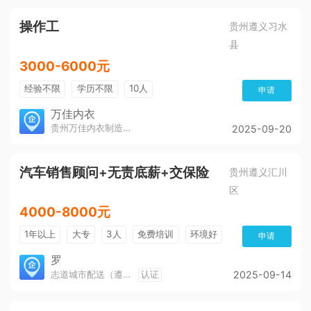
帅哥多
有补助
晋升快
操作工
贵州遵义习水
县
3000-6000元
经验不限
学历不限
10人
申请
万佳内衣
贵州万佳内衣制造有限公司
2025-09-20
汽车销售顾问+无责底薪+交保险
贵州遵义汇川
区
4000-8000元
1年以上
大专
3人
免费培训
环境好
申请
朝九晚五
有提成
全勤奖
年终绩效
罗
志道城市配送（遵义）有限公司
认证
2025-09-14
奖金