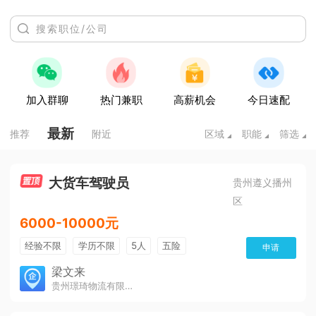
加入群聊
热门兼职
高薪机会
今日速配
最新
推荐
附近
区域
职能
筛选
大货车驾驶员
贵州遵义播州
区
6000-10000元
经验不限
学历不限
5人
五险
申请
免费培训
包住宿
有提成
梁文来
贵州璟琦物流有限公司