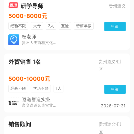
研学导师
贵州遵义
5000-8000元
经验不限
大专
2人
五险
带薪年假
申请
年终奖
公费旅游
免费培训
包住宿
杨老师
贵州大美前程文化发展有限公司
环境好
双休
有提成
全勤奖
外贸销售 1名
贵州遵义汇川
区
5000-10000元
经验不限
学历不限
1人
申请
遵道智造实业
遵义遵道智造实业有限公司
2026-07-31
销售顾问
贵州遵义汇川
区