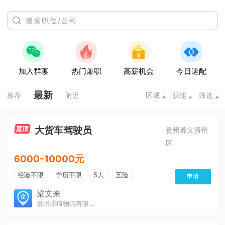
加入群聊
热门兼职
高薪机会
今日速配
最新
推荐
附近
区域
职能
筛选
大货车驾驶员
贵州遵义播州
区
6000-10000元
经验不限
学历不限
5人
五险
申请
免费培训
包住宿
有提成
梁文来
贵州璟琦物流有限公司