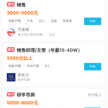
销售
3000-5000元
经验不限
大专
10人
五险
年终奖
申请
公费旅游
免费培训
班车接送
朝九晚五
万老师
遵义市汇享科技有限公司
认证
美女多
帅哥多
全勤奖
有补助
晋升快
环境好
双休
有提成
销售经理/主管（年薪15-40W）
2500元以上
经验不限
学历不限
5人
申请
张女士
贵州珍酒
研学导师
贵州遵义
5000-8000元