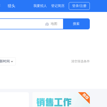
评
猎头
我要招人
登记简历
登录/注册
地图
新时间
清空筛选条件