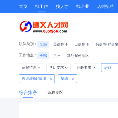
首页
找工作
找人才
找企业
店铺招聘
专题招聘
公招
技能提升
附近职位
职位类别：
全部
英语翻译
日语翻译
韩语/朝鲜语
工作地点：
全部
贵州
其他省份地区
薪资待遇
学历要求
经验要求
房贴
咨询/翻译/法律
翻译
综合排序
急聘专区