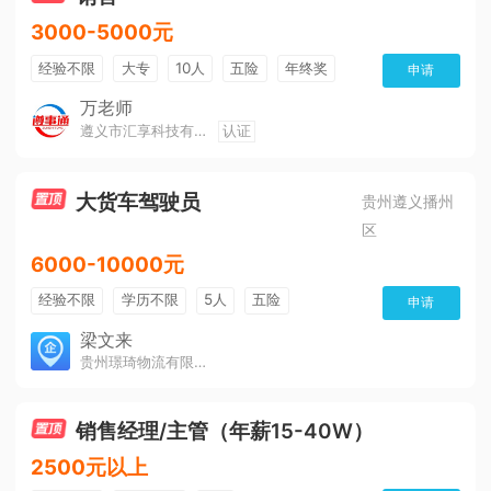
3000-5000元
经验不限
大专
10人
五险
年终奖
申请
公费旅游
免费培训
班车接送
朝九晚五
万老师
遵义市汇享科技有限公司
认证
美女多
帅哥多
全勤奖
有补助
晋升快
环境好
双休
有提成
大货车驾驶员
贵州遵义播州
区
6000-10000元
经验不限
学历不限
5人
五险
申请
免费培训
包住宿
有提成
梁文来
贵州璟琦物流有限公司
销售经理/主管（年薪15-40W）
2500元以上