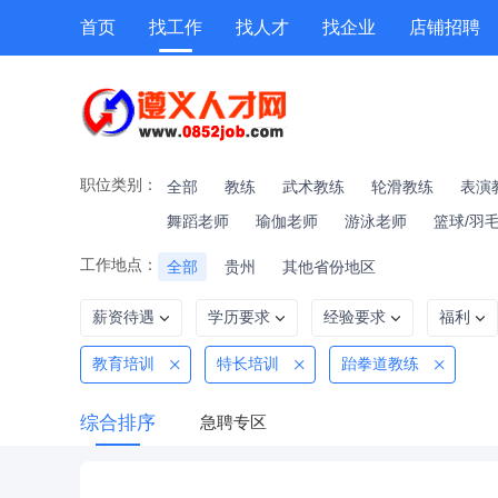
首页
找工作
找人才
找企业
店铺招聘
专题招聘
公招
技能提升
附近职位
职位类别：
全部
教练
武术教练
轮滑教练
表演
舞蹈老师
瑜伽老师
游泳老师
篮球/羽
工作地点：
全部
贵州
其他省份地区
薪资待遇
学历要求
经验要求
福利
教育培训
特长培训
跆拳道教练
综合排序
急聘专区