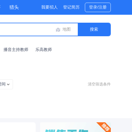
评
猎头
我要招人
登记简历
登录/注册
地图
播音主持教师
乐高教师
时间
清空筛选条件