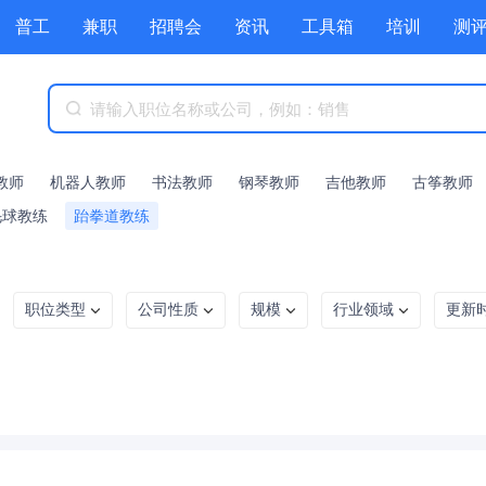
普工
兼职
招聘会
资讯
工具箱
培训
测
教师
机器人教师
书法教师
钢琴教师
吉他教师
古筝教师
毛球教练
跆拳道教练
职位类型
公司性质
规模
行业领域
更新