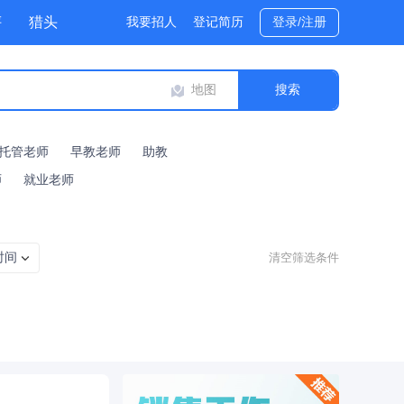
评
猎头
我要招人
登记简历
登录/注册
地图
托管老师
早教老师
助教
师
就业老师
时间
清空筛选条件