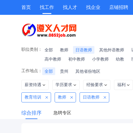
首页
找工作
找人才
找企业
店铺招聘
专题招聘
公招
技能提升
附近职位
职位类别：
全部
教师
日语教师
其他外语教师
高中教师
初中教师
小学教师
幼教
工作地点：
全部
贵州
其他省份地区
薪资待遇
学历要求
经验要求
福利
教育培训
教师
日语教师
综合排序
急聘专区