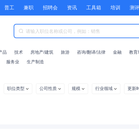
普工
兼职
招聘会
资讯
工具箱
培训
测
产品
技术
房地产/建筑
旅游
咨询/翻译/法律
金融
教育
服务业
生产制造
职位类型
公司性质
规模
行业领域
更新