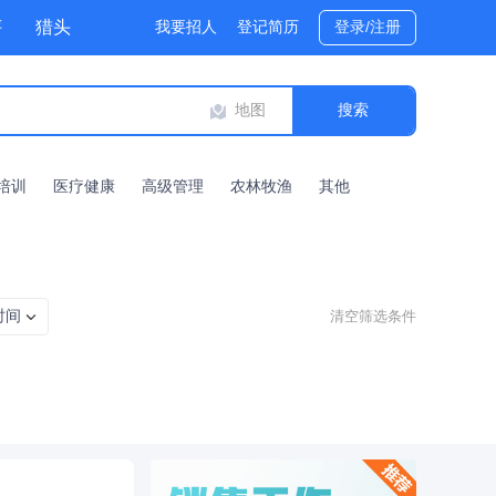
评
猎头
我要招人
登记简历
登录/注册
地图
培训
医疗健康
高级管理
农林牧渔
其他
时间
清空筛选条件