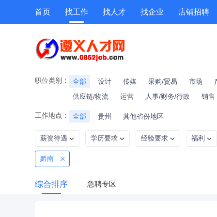
首页
找工作
找人才
找企业
店铺招聘
专题招聘
公招
技能提升
附近职位
职位类别：
全部
设计
传媒
采购/贸易
市场
供应链/物流
运营
人事/财务/行政
销售
工作地点：
全部
贵州
其他省份地区
薪资待遇
学历要求
经验要求
福利
黔南
综合排序
急聘专区