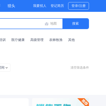
评
猎头
我要招人
登记简历
登录/注册
地图
培训
医疗健康
高级管理
农林牧渔
其他
时间
清空筛选条件