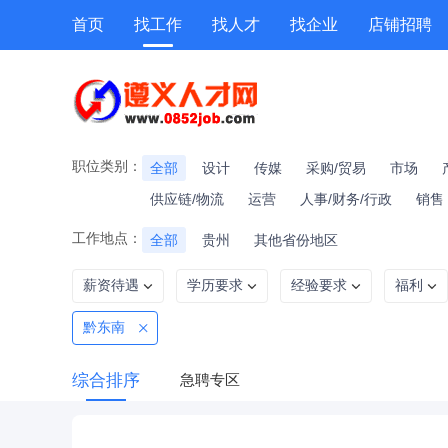
首页
找工作
找人才
找企业
店铺招聘
专题招聘
公招
技能提升
附近职位
职位类别：
全部
设计
传媒
采购/贸易
市场
供应链/物流
运营
人事/财务/行政
销售
工作地点：
全部
贵州
其他省份地区
薪资待遇
学历要求
经验要求
福利
黔东南
综合排序
急聘专区