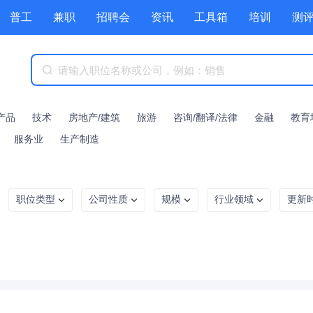
普工
兼职
招聘会
资讯
工具箱
培训
测
产品
技术
房地产/建筑
旅游
咨询/翻译/法律
金融
教育
服务业
生产制造
职位类型
公司性质
规模
行业领域
更新