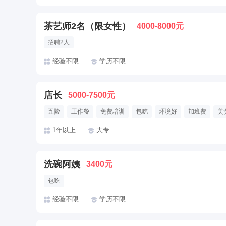
茶艺师2名（限女性）
4000-8000元
招聘2人
经验不限
学历不限
店长
5000-7500元
五险
工作餐
免费培训
包吃
环境好
加班费
美
帅哥多
有提成
晋升快
1年以上
大专
洗碗阿姨
3400元
包吃
经验不限
学历不限