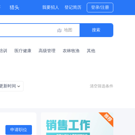
评
猎头
我要招人
登记简历
登录/注册
地图
培训
医疗健康
高级管理
农林牧渔
其他
更新时间
清空筛选条件
申请职位