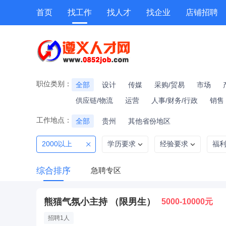
首页
找工作
找人才
找企业
店铺招聘
专题招聘
公招
技能提升
附近职位
职位类别：
全部
设计
传媒
采购/贸易
市场
供应链/物流
运营
人事/财务/行政
销售
工作地点：
全部
贵州
其他省份地区
2000以上
学历要求
经验要求
福
综合排序
急聘专区
熊猫气氛小主持 （限男生）
5000-10000元
招聘1人