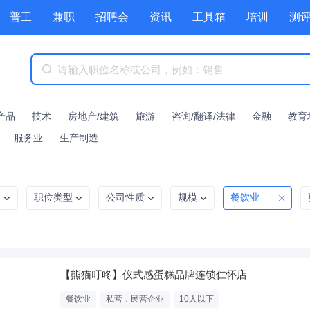
普工
兼职
招聘会
资讯
工具箱
培训
测
产品
技术
房地产/建筑
旅游
咨询/翻译/法律
金融
教育
服务业
生产制造
利
职位类型
公司性质
规模
餐饮业
【熊猫叮咚】仪式感蛋糕品牌连锁仁怀店
餐饮业
私营．民营企业
10人以下