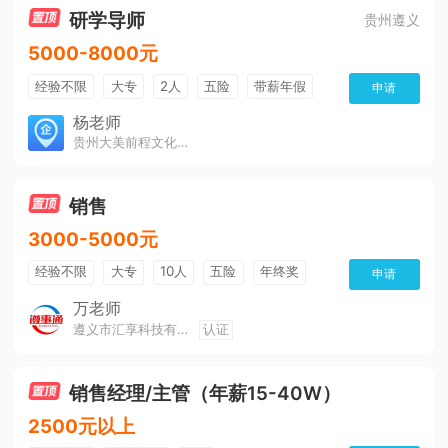
研学导师
贵州遵义
5000-8000元
经验不限
大专
2人
五险
带薪年假
申请
年终奖
公费旅游
免费培训
包住宿
杨老师
贵州大美前程文化发展有限公司
环境好
双休
有提成
全勤奖
销售
3000-5000元
经验不限
大专
10人
五险
年终奖
申请
公费旅游
免费培训
班车接送
朝九晚五
万老师
遵义市汇享科技有限公司
认证
美女多
帅哥多
全勤奖
有补助
晋升快
环境好
双休
有提成
销售经理/主管（年薪15-40W）
2500元以上