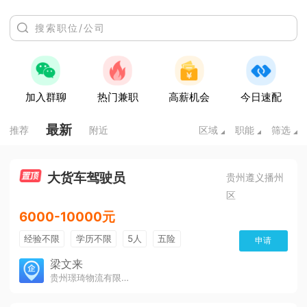
加入群聊
热门兼职
高薪机会
今日速配
最新
推荐
附近
区域
职能
筛选
大货车驾驶员
贵州遵义播州
区
6000-10000元
经验不限
学历不限
5人
五险
申请
免费培训
包住宿
有提成
梁文来
贵州璟琦物流有限公司