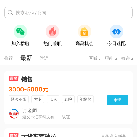
加入群聊
热门兼职
高薪机会
今日速配
最新
推荐
附近
区域
职能
筛选
销售
3000-5000元
经验不限
大专
10人
五险
年终奖
申请
公费旅游
免费培训
班车接送
朝九晚五
万老师
遵义市汇享科技有限公司
认证
美女多
帅哥多
全勤奖
有补助
晋升快
环境好
双休
有提成
大货车驾驶员
贵州遵义播州