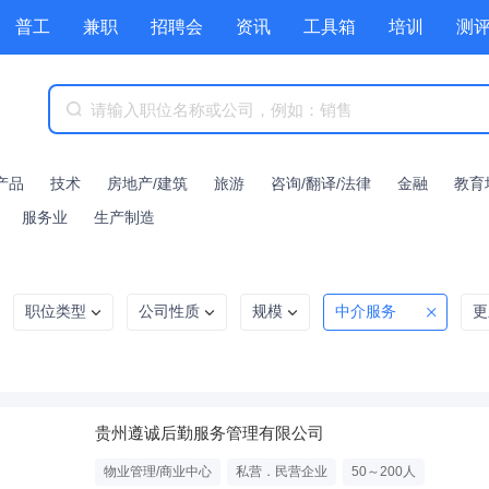
普工
兼职
招聘会
资讯
工具箱
培训
测
产品
技术
房地产/建筑
旅游
咨询/翻译/法律
金融
教育
服务业
生产制造
职位类型
公司性质
规模
中介服务
更
贵州遵诚后勤服务管理有限公司
物业管理/商业中心
私营．民营企业
50～200人