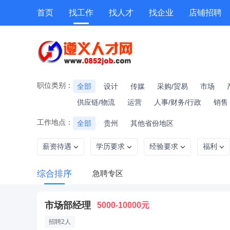
首页
找工作
找人才
找企业
店铺招聘
专题招聘
公招
技能提升
附近职位
职位类别：
全部
设计
传媒
采购/贸易
市场
供应链/物流
运营
人事/财务/行政
销售
工作地点：
全部
贵州
其他省份地区
薪资待遇
学历要求
经验要求
福利
综合排序
急聘专区
市场部经理
5000-10000元
招聘2人