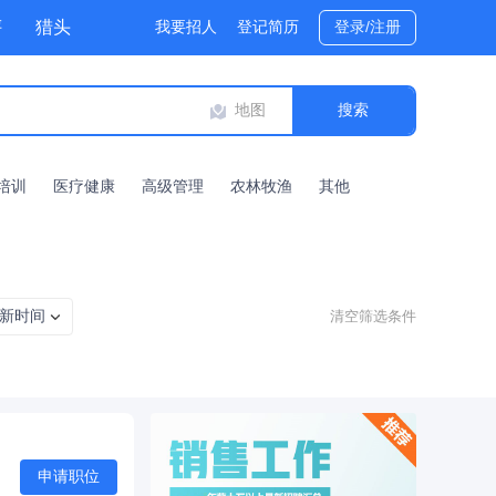
评
猎头
我要招人
登记简历
登录/注册
地图
培训
医疗健康
高级管理
农林牧渔
其他
新时间
清空筛选条件
申请职位