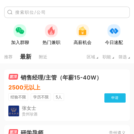
加入群聊
热门兼职
高薪机会
今日速配
最新
推荐
附近
区域
职能
筛选
销售经理/主管（年薪15-40W）
2500元以上
经验不限
学历不限
5人
申请
张女士
贵州珍酒
研学导师
贵州遵义