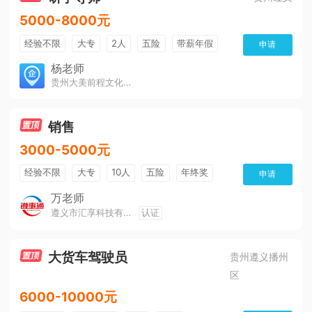
5000-8000元
经验不限
大专
2人
五险
带薪年假
申请
年终奖
公费旅游
免费培训
包住宿
杨老师
贵州大美前程文化发展有限公司
环境好
双休
有提成
全勤奖
销售
3000-5000元
经验不限
大专
10人
五险
年终奖
申请
公费旅游
免费培训
班车接送
朝九晚五
万老师
遵义市汇享科技有限公司
认证
美女多
帅哥多
全勤奖
有补助
晋升快
环境好
双休
有提成
大货车驾驶员
贵州遵义播州
区
6000-10000元