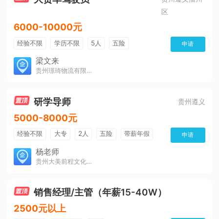
区
6000-10000元
经验不限
学历不限
5人
五险
申请
免费培训
包住宿
有提成
梁文来
贵州璟琦物流有限公司
研学导师
贵州遵义
5000-8000元
经验不限
大专
2人
五险
带薪年假
申请
年终奖
公费旅游
免费培训
包住宿
杨老师
贵州大美前程文化发展有限公司
环境好
双休
有提成
全勤奖
销售经理/主管（年薪15-40W）
2500元以上