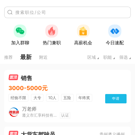
加入群聊
热门兼职
高薪机会
今日速配
最新
推荐
附近
区域
职能
筛选
销售
3000-5000元
经验不限
大专
10人
五险
年终奖
申请
公费旅游
免费培训
班车接送
朝九晚五
万老师
遵义市汇享科技有限公司
认证
美女多
帅哥多
全勤奖
有补助
晋升快
环境好
双休
有提成
大货车驾驶员
贵州遵义播州