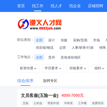
首页
找工作
找人才
找企业
店铺招聘
专题招聘
公招
技能提升
附近职位
职位类别：
全部
设计
传媒
采购/贸易
市场
供应链/物流
运营
人事/财务/行政
销售
工作地点：
全部
贵州
其他省份地区
薪资待遇
学历要求
经验要求
福利
综合排序
急聘专区
文员客服{五险一金}
4000-7000元
五险
公积金
带薪年假
年终奖
工作餐
免费培训