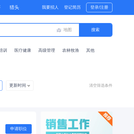
评
猎头
我要招人
登记简历
登录/注册
地图
培训
医疗健康
高级管理
农林牧渔
其他
更新时间
清空筛选条件
申请职位