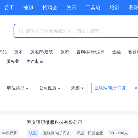
普工
兼职
招聘会
资讯
工具箱
培训
测
产品
技术
房地产/建筑
旅游
咨询/翻译/法律
金融
教育
服务业
生产制造
职位类型
公司性质
规模
互联网/电子商务
遵义遵职微服科技有限公司
年底双薪
认证
互联网/电子商务
私营．民营企业
50～200人