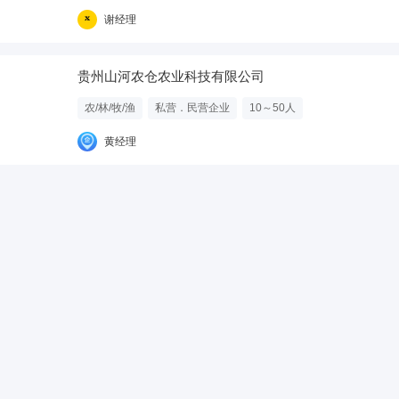
女多
谢经理
贵州山河农仓农业科技有限公司
农/林/牧/渔
私营．民营企业
10～50人
黄经理