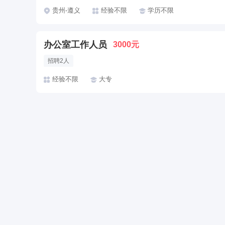
包吃
包住宿
环境好
双休
加班费
朝九晚五
美
贵州-遵义
经验不限
学历不限
帅哥多
有提成
全勤奖
有补助
晋升快
车贴
办公室工作人员
3000元
招聘2人
经验不限
大专