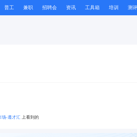
普工
兼职
招聘会
资讯
工具箱
培训
测
市场-遵才汇
上看到的