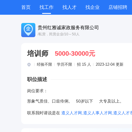
首页
找工作
找人才
找企业
店铺招聘
专题招聘
公招
技能提升
附近职位
贵州红雅诚家政服务有限公司
/私营．民营企业
/10～50人
培训师
5000-30000元
经验不限
学历不限
招 15 人
2023-12-04 更新
职位描述
岗位要求：
形象气质佳、口齿伶俐。 50岁以下 大专及以上。
联系我时请说是在
遵义人才网,遵义人事人才网,遵义人才