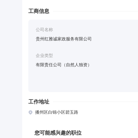
等需取得许可的培训）；教育咨询服务（不含涉许可
工商信息
务派遣服务）；劳务服务（不含劳务派遣）；5G通信
询服务；人工智能公共服务平台技术咨询服务；集贸
公司名称
含医疗服务）；信息系统集成服务；人工智能行业应
贵州红雅诚家政服务有限公司
织文化艺术交流活动；技术服务、技术开发、技术咨
搬运；日用产品修理；农业专业及辅助性活动；智能
企业类型
生保健服务（非医疗）；酒店管理；网络技术服务；
有限责任公司（自然人独资）
务；办公服务；互联网设备销售；办公设备租赁服务；
路货物运输（除网络货运和危险货物）；计算机及通
具安装和维修服务；物联网应用服务；家具销售；停
工作地址
验、整理服务；环境卫生公共设施安装服务；病人陪
播州区白锦小区碧玉路
品等需许可审批的项目）；殡葬服务；露营地服务；
主开展经营活动））
您可能感兴趣的职位
。。。