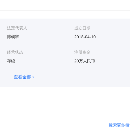
审批的教育培训活动）；薪酬管理服务；人力资源服务（不含职业中
技术服务；云计算装备技术服务；公共资源交易平台运行技术服务；
市场管理服务；物业管理；健康咨询服务（不含诊疗服务）；护理机
法定代表人
成立日期
用系统集成服务；人工智能通用应用系统；互联网安全服务；招生辅
陈朝容
2018-04-10
询、技术交流、技术转让、技术推广；安全咨询服务；商务代理代办
家庭消费设备销售；外卖递送服务；居民日常生活服务；政府采购代
经营状态
注册资金
市政设施管理；残疾康复训练服务（非医疗）；缝纫修补服务；家用
存续
20万人民币
中医养生保健服务（非医疗）；住房租赁；总质量4.5吨及以下普通
查看全部
讯设备租赁；农作物栽培服务；家具零配件销售；殡葬设施经营；灌
车场服务；健身休闲活动；包装服务；住宅水电安装维护服务；服装
护服务；家庭托育服务；康复辅具适配服务；普通货物仓储服务（不
运输货物打包服务；餐饮管理。（除依法须经批准的项目外，凭营业
搜索更多相