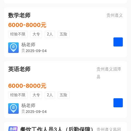
有提成
全勤奖
数学老师
贵州遵义
6000-8000元
经验不限
大专
2人
五险
带薪年假
年终奖
公费旅游
杨老师
贵州大美前程文化发展有限公司
2025-09-04
申请
免费培训
包住宿
环境好
双休
有提成
全勤奖
英语老师
贵州遵义湄潭
县
6000-8000元
经验不限
大专
2人
五险
带薪年假
年终奖
公费旅游
杨老师
贵州大美前程文化发展有限公司
2025-09-04
申请
免费培训
包住宿
环境好
双休
有提成
全勤奖
餐饮工作人员3人（后勤保障）
贵州遵义凤冈