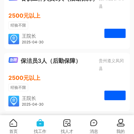
县
2500元以上
经验不限
学历不限
王院长
凤冈安宁医院
2025-04-30
申请
3人
保洁员3人（后勤保障）
贵州遵义凤冈
县
2500元以上
经验不限
学历不限
王院长
凤冈安宁医院
2025-04-30
申请
3人
首页
找工作
找人才
消息
我的