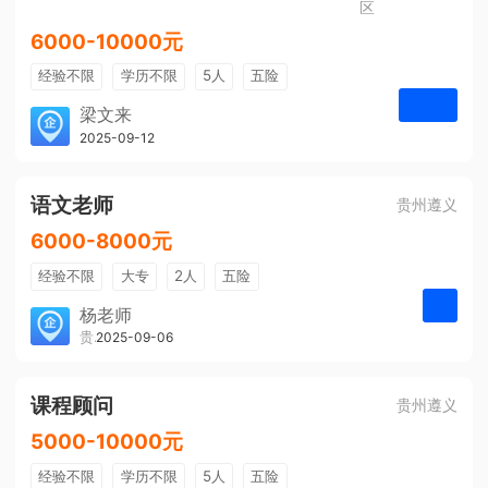
区
6000-10000元
经验不限
学历不限
5人
五险
免费培训
包住宿
有提成
梁文来
贵州璟琦物流有限公司
2025-09-12
申请
语文老师
贵州遵义
6000-8000元
经验不限
大专
2人
五险
带薪年假
年终奖
公费旅游
杨老师
贵州大美前程文化发展有限公司
2025-09-06
申请
免费培训
包住宿
环境好
双休
有提成
全勤奖
课程顾问
贵州遵义
5000-10000元
经验不限
学历不限
5人
五险