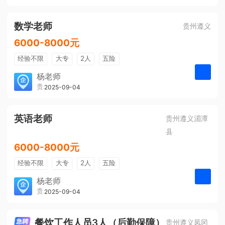
有提成
全勤奖
数学老师
贵州遵义
6000-8000元
经验不限
大专
2人
五险
带薪年假
年终奖
公费旅游
杨老师
贵州大美前程文化发展有限公司
2025-09-04
申请
免费培训
包住宿
环境好
双休
有提成
全勤奖
英语老师
贵州遵义湄潭
县
6000-8000元
经验不限
大专
2人
五险
带薪年假
年终奖
公费旅游
杨老师
贵州大美前程文化发展有限公司
2025-09-04
申请
免费培训
包住宿
环境好
双休
有提成
全勤奖
餐饮工作人员3人（后勤保障）
贵州遵义凤冈