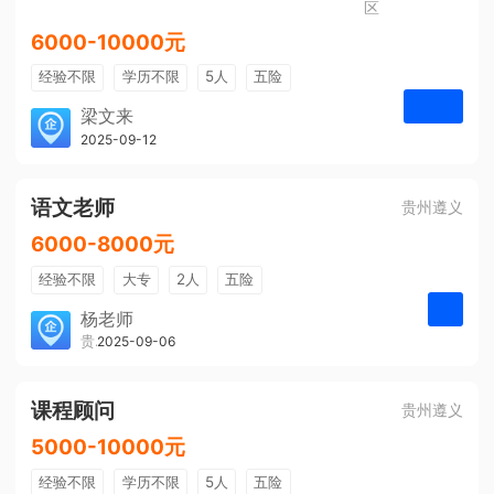
区
6000-10000元
经验不限
学历不限
5人
五险
免费培训
包住宿
有提成
梁文来
贵州璟琦物流有限公司
2025-09-12
申请
语文老师
贵州遵义
6000-8000元
经验不限
大专
2人
五险
带薪年假
年终奖
公费旅游
杨老师
贵州大美前程文化发展有限公司
2025-09-06
申请
免费培训
包住宿
环境好
双休
有提成
全勤奖
课程顾问
贵州遵义
5000-10000元
经验不限
学历不限
5人
五险