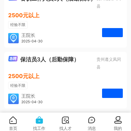
县
2500元以上
经验不限
学历不限
王院长
凤冈安宁医院
2025-04-30
申请
3人
保洁员3人（后勤保障）
贵州遵义凤冈
县
2500元以上
经验不限
学历不限
王院长
凤冈安宁医院
2025-04-30
申请
3人
首页
找工作
找人才
消息
我的