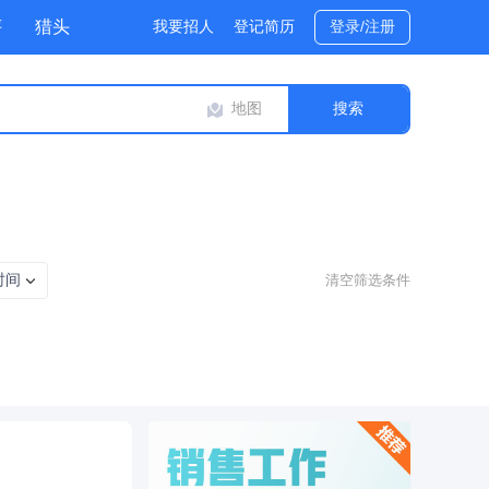
评
猎头
我要招人
登记简历
登录/注册
地图
时间
清空筛选条件