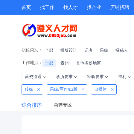
首页
找工作
找人才
找企业
店铺招聘
专题招聘
公招
技能提升
附近职位
职位类别：
全部
排版设计
记者
采编
撰稿人
工作地点：
全部
贵州
其他省份地区
薪资待遇
学历要求
经验要求
福利
传媒
采编/写作/出版
自媒体
综合排序
急聘专区