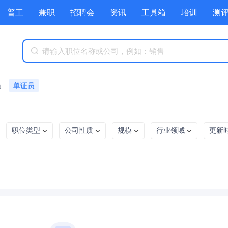
普工
兼职
招聘会
资讯
工具箱
培训
测
员
单证员
职位类型
公司性质
规模
行业领域
更新