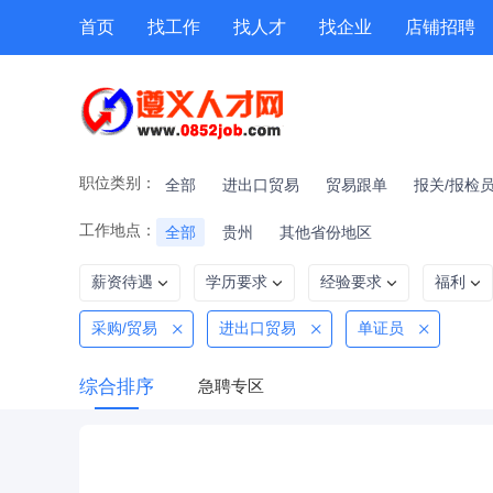
首页
找工作
找人才
找企业
店铺招聘
专题招聘
公招
技能提升
附近职位
职位类别：
全部
进出口贸易
贸易跟单
报关/报检
工作地点：
全部
贵州
其他省份地区
薪资待遇
学历要求
经验要求
福利
采购/贸易
进出口贸易
单证员
综合排序
急聘专区