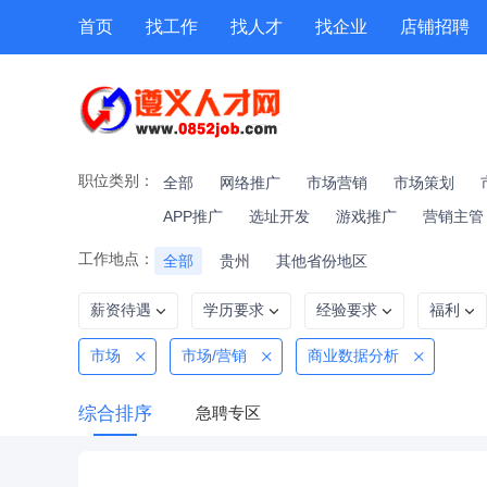
首页
找工作
找人才
找企业
店铺招聘
专题招聘
公招
技能提升
附近职位
职位类别：
全部
网络推广
市场营销
市场策划
APP推广
选址开发
游戏推广
营销主管
工作地点：
全部
贵州
其他省份地区
薪资待遇
学历要求
经验要求
福利
市场
市场/营销
商业数据分析
综合排序
急聘专区