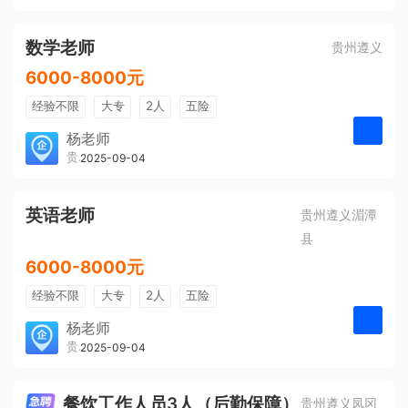
有提成
全勤奖
数学老师
贵州遵义
6000-8000元
经验不限
大专
2人
五险
带薪年假
年终奖
公费旅游
杨老师
贵州大美前程文化发展有限公司
2025-09-04
申请
免费培训
包住宿
环境好
双休
有提成
全勤奖
英语老师
贵州遵义湄潭
县
6000-8000元
经验不限
大专
2人
五险
带薪年假
年终奖
公费旅游
杨老师
贵州大美前程文化发展有限公司
2025-09-04
申请
免费培训
包住宿
环境好
双休
有提成
全勤奖
餐饮工作人员3人（后勤保障）
贵州遵义凤冈