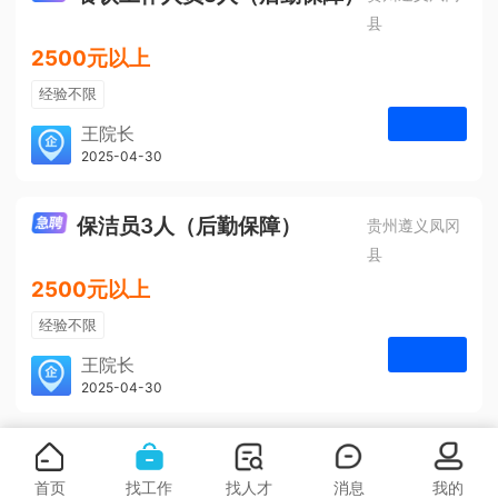
县
2500元以上
经验不限
学历不限
王院长
凤冈安宁医院
2025-04-30
申请
3人
保洁员3人（后勤保障）
贵州遵义凤冈
县
2500元以上
经验不限
学历不限
王院长
凤冈安宁医院
2025-04-30
申请
3人
首页
找工作
找人才
消息
我的