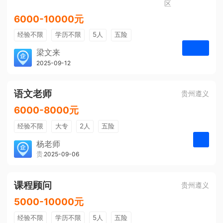
区
6000-10000元
经验不限
学历不限
5人
五险
免费培训
包住宿
有提成
梁文来
贵州璟琦物流有限公司
2025-09-12
申请
语文老师
贵州遵义
6000-8000元
经验不限
大专
2人
五险
带薪年假
年终奖
公费旅游
杨老师
贵州大美前程文化发展有限公司
2025-09-06
申请
免费培训
包住宿
环境好
双休
有提成
全勤奖
课程顾问
贵州遵义
5000-10000元
经验不限
学历不限
5人
五险