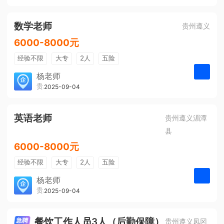
有提成
全勤奖
数学老师
贵州遵义
6000-8000元
经验不限
大专
2人
五险
带薪年假
年终奖
公费旅游
杨老师
贵州大美前程文化发展有限公司
2025-09-04
申请
免费培训
包住宿
环境好
双休
有提成
全勤奖
英语老师
贵州遵义湄潭
县
6000-8000元
经验不限
大专
2人
五险
带薪年假
年终奖
公费旅游
杨老师
贵州大美前程文化发展有限公司
2025-09-04
申请
免费培训
包住宿
环境好
双休
有提成
全勤奖
餐饮工作人员3人（后勤保障）
贵州遵义凤冈