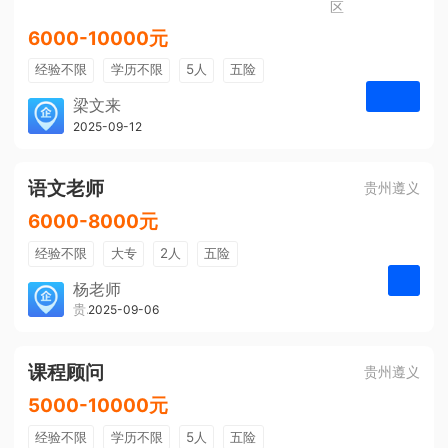
区
6000-10000元
经验不限
学历不限
5人
五险
免费培训
包住宿
有提成
梁文来
贵州璟琦物流有限公司
2025-09-12
申请
语文老师
贵州遵义
6000-8000元
经验不限
大专
2人
五险
带薪年假
年终奖
公费旅游
杨老师
贵州大美前程文化发展有限公司
2025-09-06
申请
免费培训
包住宿
环境好
双休
有提成
全勤奖
课程顾问
贵州遵义
5000-10000元
经验不限
学历不限
5人
五险