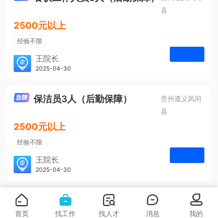
县
2500元以上
经验不限
学历不限
王院长
凤冈安宁医院
2025-04-30
申请
3人
保洁员3人（后勤保障）
贵州遵义凤冈
县
2500元以上
经验不限
学历不限
王院长
凤冈安宁医院
2025-04-30
申请
3人
首页
找工作
找人才
消息
我的