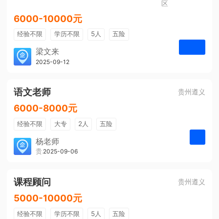
区
6000-10000元
经验不限
学历不限
5人
五险
免费培训
包住宿
有提成
梁文来
贵州璟琦物流有限公司
2025-09-12
申请
语文老师
贵州遵义
6000-8000元
经验不限
大专
2人
五险
带薪年假
年终奖
公费旅游
杨老师
贵州大美前程文化发展有限公司
2025-09-06
申请
免费培训
包住宿
环境好
双休
有提成
全勤奖
课程顾问
贵州遵义
5000-10000元
经验不限
学历不限
5人
五险