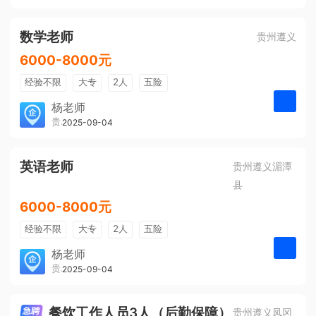
有提成
全勤奖
数学老师
贵州遵义
6000-8000元
经验不限
大专
2人
五险
带薪年假
年终奖
公费旅游
杨老师
贵州大美前程文化发展有限公司
2025-09-04
申请
免费培训
包住宿
环境好
双休
有提成
全勤奖
英语老师
贵州遵义湄潭
县
6000-8000元
经验不限
大专
2人
五险
带薪年假
年终奖
公费旅游
杨老师
贵州大美前程文化发展有限公司
2025-09-04
申请
免费培训
包住宿
环境好
双休
有提成
全勤奖
餐饮工作人员3人（后勤保障）
贵州遵义凤冈