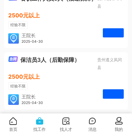
县
2500元以上
经验不限
学历不限
王院长
凤冈安宁医院
2025-04-30
申请
3人
保洁员3人（后勤保障）
贵州遵义凤冈
县
2500元以上
经验不限
学历不限
王院长
凤冈安宁医院
2025-04-30
申请
3人
首页
找工作
找人才
消息
我的