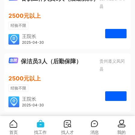
县
2500元以上
经验不限
学历不限
王院长
凤冈安宁医院
2025-04-30
申请
3人
保洁员3人（后勤保障）
贵州遵义凤冈
县
2500元以上
经验不限
学历不限
王院长
凤冈安宁医院
2025-04-30
申请
3人
首页
找工作
找人才
消息
我的