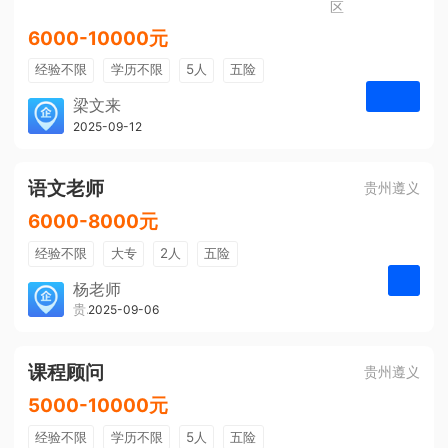
区
6000-10000元
经验不限
学历不限
5人
五险
免费培训
包住宿
有提成
梁文来
贵州璟琦物流有限公司
2025-09-12
申请
语文老师
贵州遵义
6000-8000元
经验不限
大专
2人
五险
带薪年假
年终奖
公费旅游
杨老师
贵州大美前程文化发展有限公司
2025-09-06
申请
免费培训
包住宿
环境好
双休
有提成
全勤奖
课程顾问
贵州遵义
5000-10000元
经验不限
学历不限
5人
五险