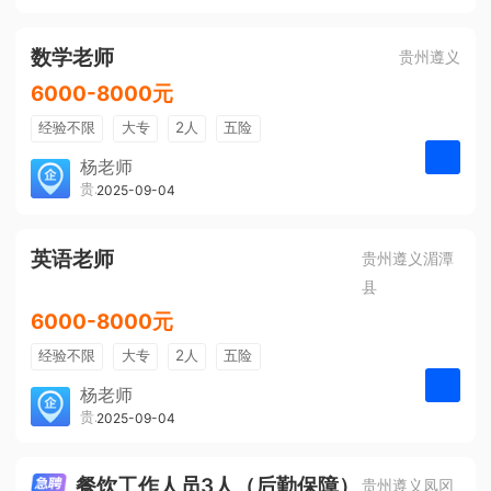
有提成
全勤奖
数学老师
贵州遵义
6000-8000元
经验不限
大专
2人
五险
带薪年假
年终奖
公费旅游
杨老师
贵州大美前程文化发展有限公司
2025-09-04
申请
免费培训
包住宿
环境好
双休
有提成
全勤奖
英语老师
贵州遵义湄潭
县
6000-8000元
经验不限
大专
2人
五险
带薪年假
年终奖
公费旅游
杨老师
贵州大美前程文化发展有限公司
2025-09-04
申请
免费培训
包住宿
环境好
双休
有提成
全勤奖
餐饮工作人员3人（后勤保障）
贵州遵义凤冈