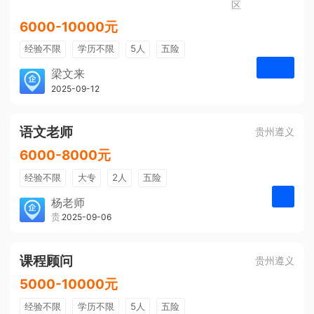
区
6000-10000元
经验不限
学历不限
5人
五险
免费培训
包住宿
有提成
梁文来
贵州璟琦物流有限公司
2025-09-12
申请
语文老师
贵州遵义
6000-8000元
经验不限
大专
2人
五险
带薪年假
年终奖
公费旅游
杨老师
贵州大美前程文化发展有限公司
2025-09-06
申请
免费培训
包住宿
环境好
双休
有提成
全勤奖
课程顾问
贵州遵义
5000-10000元
经验不限
学历不限
5人
五险