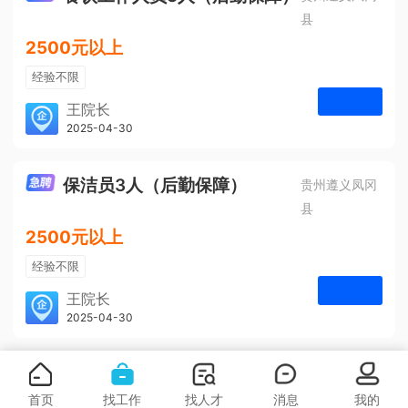
县
2500元以上
经验不限
学历不限
王院长
凤冈安宁医院
2025-04-30
申请
3人
保洁员3人（后勤保障）
贵州遵义凤冈
县
2500元以上
经验不限
学历不限
王院长
凤冈安宁医院
2025-04-30
申请
3人
首页
找工作
找人才
消息
我的