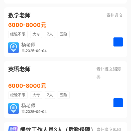
有提成
全勤奖
数学老师
贵州遵义
6000-8000元
经验不限
大专
2人
五险
带薪年假
年终奖
公费旅游
杨老师
贵州大美前程文化发展有限公司
2025-09-04
申请
免费培训
包住宿
环境好
双休
有提成
全勤奖
英语老师
贵州遵义湄潭
县
6000-8000元
经验不限
大专
2人
五险
带薪年假
年终奖
公费旅游
杨老师
贵州大美前程文化发展有限公司
2025-09-04
申请
免费培训
包住宿
环境好
双休
有提成
全勤奖
餐饮工作人员3人（后勤保障）
贵州遵义凤冈