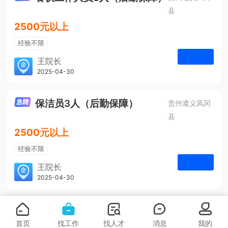
县
2500元以上
经验不限
学历不限
王院长
凤冈安宁医院
2025-04-30
申请
3人
保洁员3人（后勤保障）
贵州遵义凤冈
县
2500元以上
经验不限
学历不限
王院长
凤冈安宁医院
2025-04-30
申请
3人
首页
找工作
找人才
消息
我的