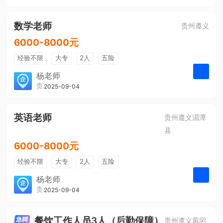
有提成
全勤奖
数学老师
贵州遵义
6000-8000元
经验不限
大专
2人
五险
带薪年假
年终奖
公费旅游
杨老师
贵州大美前程文化发展有限公司
2025-09-04
申请
免费培训
包住宿
环境好
双休
有提成
全勤奖
英语老师
贵州遵义湄潭
县
6000-8000元
经验不限
大专
2人
五险
带薪年假
年终奖
公费旅游
杨老师
贵州大美前程文化发展有限公司
2025-09-04
申请
免费培训
包住宿
环境好
双休
有提成
全勤奖
餐饮工作人员3人（后勤保障）
贵州遵义凤冈