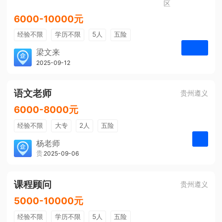
区
6000-10000元
经验不限
学历不限
5人
五险
免费培训
包住宿
有提成
梁文来
贵州璟琦物流有限公司
2025-09-12
申请
语文老师
贵州遵义
6000-8000元
经验不限
大专
2人
五险
带薪年假
年终奖
公费旅游
杨老师
贵州大美前程文化发展有限公司
2025-09-06
申请
免费培训
包住宿
环境好
双休
有提成
全勤奖
课程顾问
贵州遵义
5000-10000元
经验不限
学历不限
5人
五险