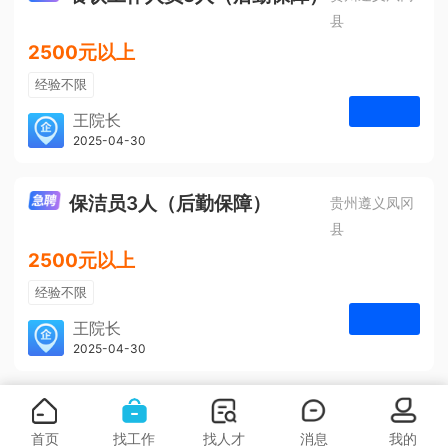
县
2500元以上
经验不限
学历不限
王院长
凤冈安宁医院
2025-04-30
申请
3人
保洁员3人（后勤保障）
贵州遵义凤冈
县
2500元以上
经验不限
学历不限
王院长
凤冈安宁医院
2025-04-30
申请
3人
首页
找工作
找人才
消息
我的