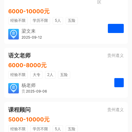
区
6000-10000元
经验不限
学历不限
5人
五险
免费培训
包住宿
有提成
梁文来
贵州璟琦物流有限公司
2025-09-12
申请
语文老师
贵州遵义
6000-8000元
经验不限
大专
2人
五险
带薪年假
年终奖
公费旅游
杨老师
贵州大美前程文化发展有限公司
2025-09-06
申请
免费培训
包住宿
环境好
双休
有提成
全勤奖
课程顾问
贵州遵义
5000-10000元
经验不限
学历不限
5人
五险