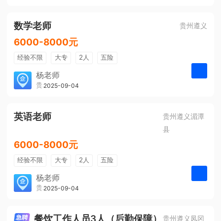
有提成
全勤奖
数学老师
贵州遵义
6000-8000元
经验不限
大专
2人
五险
带薪年假
年终奖
公费旅游
杨老师
贵州大美前程文化发展有限公司
2025-09-04
申请
免费培训
包住宿
环境好
双休
有提成
全勤奖
英语老师
贵州遵义湄潭
县
6000-8000元
经验不限
大专
2人
五险
带薪年假
年终奖
公费旅游
杨老师
贵州大美前程文化发展有限公司
2025-09-04
申请
免费培训
包住宿
环境好
双休
有提成
全勤奖
餐饮工作人员3人（后勤保障）
贵州遵义凤冈