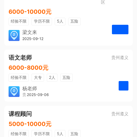
区
6000-10000元
经验不限
学历不限
5人
五险
免费培训
包住宿
有提成
梁文来
贵州璟琦物流有限公司
2025-09-12
申请
语文老师
贵州遵义
6000-8000元
经验不限
大专
2人
五险
带薪年假
年终奖
公费旅游
杨老师
贵州大美前程文化发展有限公司
2025-09-06
申请
免费培训
包住宿
环境好
双休
有提成
全勤奖
课程顾问
贵州遵义
5000-10000元
经验不限
学历不限
5人
五险