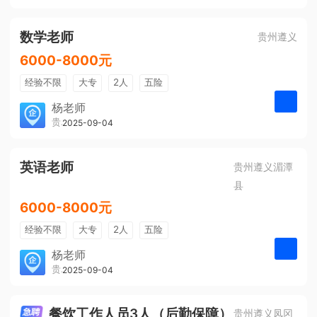
有提成
全勤奖
数学老师
贵州遵义
6000-8000元
经验不限
大专
2人
五险
带薪年假
年终奖
公费旅游
杨老师
贵州大美前程文化发展有限公司
2025-09-04
申请
免费培训
包住宿
环境好
双休
有提成
全勤奖
英语老师
贵州遵义湄潭
县
6000-8000元
经验不限
大专
2人
五险
带薪年假
年终奖
公费旅游
杨老师
贵州大美前程文化发展有限公司
2025-09-04
申请
免费培训
包住宿
环境好
双休
有提成
全勤奖
餐饮工作人员3人（后勤保障）
贵州遵义凤冈