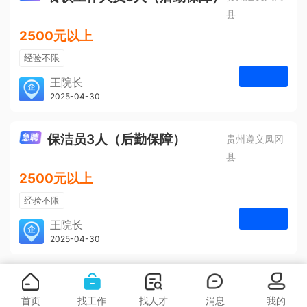
县
2500元以上
经验不限
学历不限
王院长
凤冈安宁医院
2025-04-30
申请
3人
保洁员3人（后勤保障）
贵州遵义凤冈
县
2500元以上
经验不限
学历不限
王院长
凤冈安宁医院
2025-04-30
申请
3人
首页
找工作
找人才
消息
我的