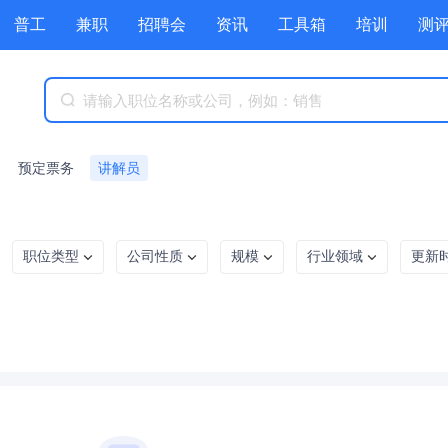
普工
兼职
招聘会
资讯
工具箱
培训
测
预定票务
讲解员
职位类型
公司性质
规模
行业领域
更新