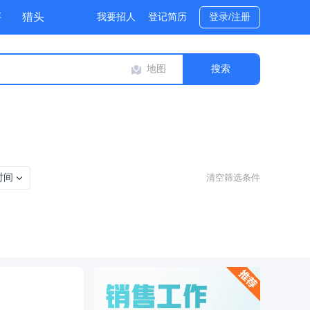
评
猎头
我要招人
登记简历
登录/注册
地图
时间
清空筛选条件