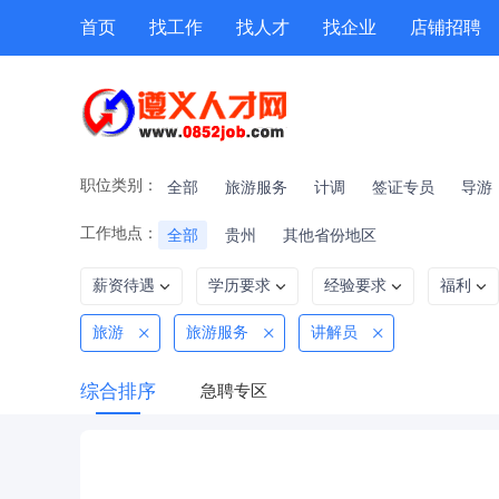
首页
找工作
找人才
找企业
店铺招聘
专题招聘
公招
技能提升
附近职位
职位类别：
全部
旅游服务
计调
签证专员
导游
工作地点：
全部
贵州
其他省份地区
薪资待遇
学历要求
经验要求
福利
旅游
旅游服务
讲解员
综合排序
急聘专区