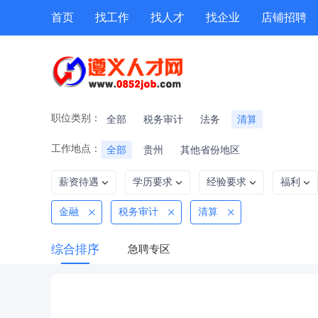
首页
找工作
找人才
找企业
店铺招聘
专题招聘
公招
技能提升
附近职位
职位类别：
全部
税务审计
法务
清算
工作地点：
全部
贵州
其他省份地区
薪资待遇
学历要求
经验要求
福利
金融
税务审计
清算
综合排序
急聘专区