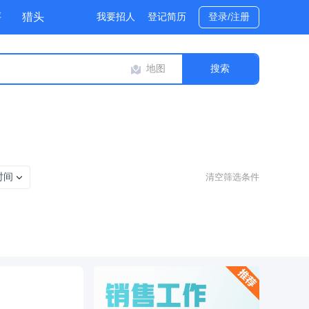
评
猎头
我要招人
登记简历
登录/注册
地图
时间
清空筛选条件