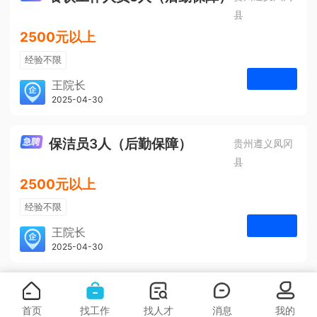
县
2500元以上
经验不限
学历不限
王院长
凤冈安宁医院
2025-04-30
申请
3人
保洁员3人（后勤保障）
贵州遵义凤冈
县
2500元以上
经验不限
学历不限
王院长
凤冈安宁医院
2025-04-30
申请
3人
首页
找工作
找人才
消息
我的