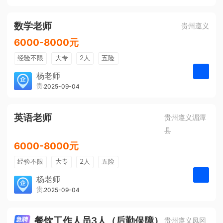
有提成
全勤奖
数学老师
贵州遵义
6000-8000元
经验不限
大专
2人
五险
带薪年假
年终奖
公费旅游
杨老师
贵州大美前程文化发展有限公司
2025-09-04
申请
免费培训
包住宿
环境好
双休
有提成
全勤奖
英语老师
贵州遵义湄潭
县
6000-8000元
经验不限
大专
2人
五险
带薪年假
年终奖
公费旅游
杨老师
贵州大美前程文化发展有限公司
2025-09-04
申请
免费培训
包住宿
环境好
双休
有提成
全勤奖
餐饮工作人员3人（后勤保障）
贵州遵义凤冈