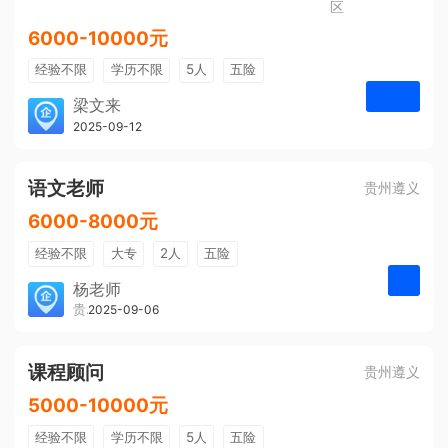
区
6000-10000元
经验不限
学历不限
5人
五险
免费培训
包住宿
有提成
梁文来
贵州璟琦物流有限公司
2025-09-12
申请
语文老师
贵州遵义
6000-8000元
经验不限
大专
2人
五险
带薪年假
年终奖
公费旅游
杨老师
贵州大美前程文化发展有限公司
2025-09-06
申请
免费培训
包住宿
环境好
双休
有提成
全勤奖
课程顾问
贵州遵义
5000-10000元
经验不限
学历不限
5人
五险