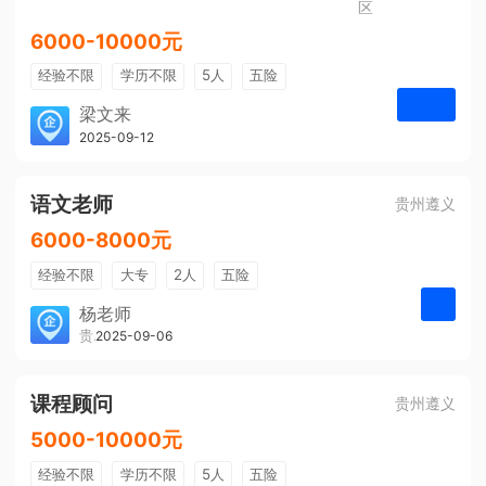
区
6000-10000元
经验不限
学历不限
5人
五险
免费培训
包住宿
有提成
梁文来
贵州璟琦物流有限公司
2025-09-12
申请
语文老师
贵州遵义
6000-8000元
经验不限
大专
2人
五险
带薪年假
年终奖
公费旅游
杨老师
贵州大美前程文化发展有限公司
2025-09-06
申请
免费培训
包住宿
环境好
双休
有提成
全勤奖
课程顾问
贵州遵义
5000-10000元
经验不限
学历不限
5人
五险