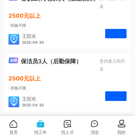
县
2500元以上
经验不限
学历不限
王院长
凤冈安宁医院
2025-04-30
申请
3人
保洁员3人（后勤保障）
贵州遵义凤冈
县
2500元以上
经验不限
学历不限
王院长
凤冈安宁医院
2025-04-30
申请
3人
首页
找工作
找人才
消息
我的