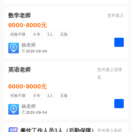
有提成
全勤奖
数学老师
贵州遵义
6000-8000元
经验不限
大专
2人
五险
带薪年假
年终奖
公费旅游
杨老师
贵州大美前程文化发展有限公司
2025-09-04
申请
免费培训
包住宿
环境好
双休
有提成
全勤奖
英语老师
贵州遵义湄潭
县
6000-8000元
经验不限
大专
2人
五险
带薪年假
年终奖
公费旅游
杨老师
贵州大美前程文化发展有限公司
2025-09-04
申请
免费培训
包住宿
环境好
双休
有提成
全勤奖
餐饮工作人员3人（后勤保障）
贵州遵义凤冈