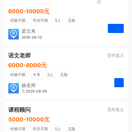
区
6000-10000元
经验不限
学历不限
5人
五险
免费培训
包住宿
有提成
梁文来
贵州璟琦物流有限公司
2025-09-12
申请
语文老师
贵州遵义
6000-8000元
经验不限
大专
2人
五险
带薪年假
年终奖
公费旅游
杨老师
贵州大美前程文化发展有限公司
2025-09-06
申请
免费培训
包住宿
环境好
双休
有提成
全勤奖
课程顾问
贵州遵义
5000-10000元
经验不限
学历不限
5人
五险