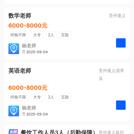
有提成
全勤奖
数学老师
贵州遵义
6000-8000元
经验不限
大专
2人
五险
带薪年假
年终奖
公费旅游
杨老师
贵州大美前程文化发展有限公司
2025-09-04
申请
免费培训
包住宿
环境好
双休
有提成
全勤奖
英语老师
贵州遵义湄潭
县
6000-8000元
经验不限
大专
2人
五险
带薪年假
年终奖
公费旅游
杨老师
贵州大美前程文化发展有限公司
2025-09-04
申请
免费培训
包住宿
环境好
双休
有提成
全勤奖
餐饮工作人员3人（后勤保障）
贵州遵义凤冈