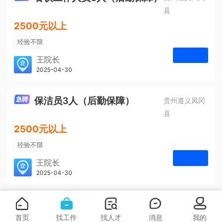
县
2500元以上
经验不限
学历不限
王院长
凤冈安宁医院
2025-04-30
申请
3人
保洁员3人（后勤保障）
贵州遵义凤冈
县
2500元以上
经验不限
学历不限
王院长
凤冈安宁医院
2025-04-30
申请
3人
首页
找工作
找人才
消息
我的