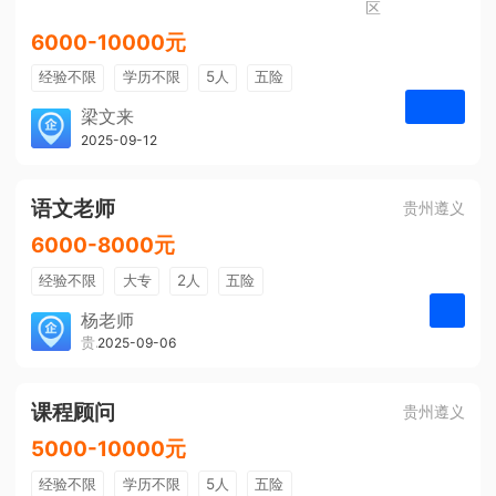
区
6000-10000元
经验不限
学历不限
5人
五险
免费培训
包住宿
有提成
梁文来
贵州璟琦物流有限公司
2025-09-12
申请
语文老师
贵州遵义
6000-8000元
经验不限
大专
2人
五险
带薪年假
年终奖
公费旅游
杨老师
贵州大美前程文化发展有限公司
2025-09-06
申请
免费培训
包住宿
环境好
双休
有提成
全勤奖
课程顾问
贵州遵义
5000-10000元
经验不限
学历不限
5人
五险