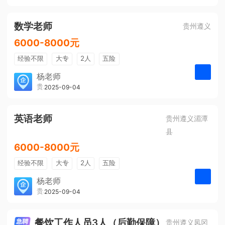
有提成
全勤奖
数学老师
贵州遵义
6000-8000元
经验不限
大专
2人
五险
带薪年假
年终奖
公费旅游
杨老师
贵州大美前程文化发展有限公司
2025-09-04
申请
免费培训
包住宿
环境好
双休
有提成
全勤奖
英语老师
贵州遵义湄潭
县
6000-8000元
经验不限
大专
2人
五险
带薪年假
年终奖
公费旅游
杨老师
贵州大美前程文化发展有限公司
2025-09-04
申请
免费培训
包住宿
环境好
双休
有提成
全勤奖
餐饮工作人员3人（后勤保障）
贵州遵义凤冈