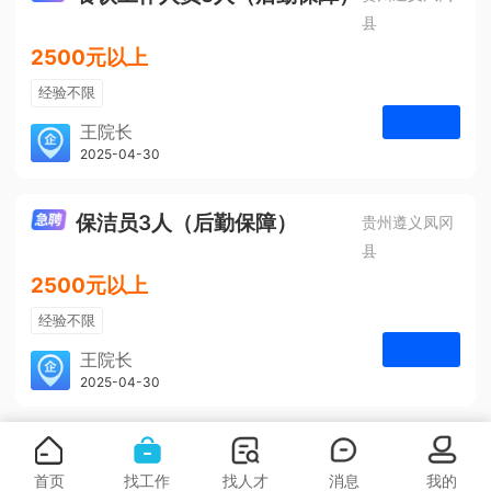
县
2500元以上
经验不限
学历不限
王院长
凤冈安宁医院
2025-04-30
申请
3人
保洁员3人（后勤保障）
贵州遵义凤冈
县
2500元以上
经验不限
学历不限
王院长
凤冈安宁医院
2025-04-30
申请
3人
首页
找工作
找人才
消息
我的