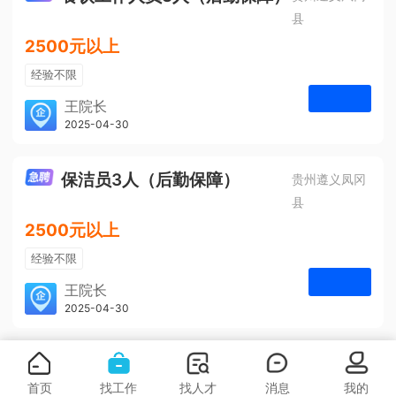
县
2500元以上
经验不限
学历不限
王院长
凤冈安宁医院
2025-04-30
申请
3人
保洁员3人（后勤保障）
贵州遵义凤冈
县
2500元以上
经验不限
学历不限
王院长
凤冈安宁医院
2025-04-30
申请
3人
首页
找工作
找人才
消息
我的