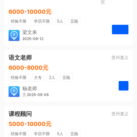
区
6000-10000元
经验不限
学历不限
5人
五险
免费培训
包住宿
有提成
梁文来
贵州璟琦物流有限公司
2025-09-12
申请
语文老师
贵州遵义
6000-8000元
经验不限
大专
2人
五险
带薪年假
年终奖
公费旅游
杨老师
贵州大美前程文化发展有限公司
2025-09-06
申请
免费培训
包住宿
环境好
双休
有提成
全勤奖
课程顾问
贵州遵义
5000-10000元
经验不限
学历不限
5人
五险