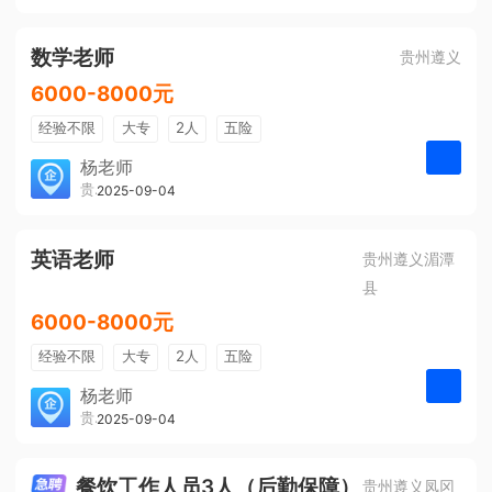
有提成
全勤奖
数学老师
贵州遵义
6000-8000元
经验不限
大专
2人
五险
带薪年假
年终奖
公费旅游
杨老师
贵州大美前程文化发展有限公司
2025-09-04
申请
免费培训
包住宿
环境好
双休
有提成
全勤奖
英语老师
贵州遵义湄潭
县
6000-8000元
经验不限
大专
2人
五险
带薪年假
年终奖
公费旅游
杨老师
贵州大美前程文化发展有限公司
2025-09-04
申请
免费培训
包住宿
环境好
双休
有提成
全勤奖
餐饮工作人员3人（后勤保障）
贵州遵义凤冈