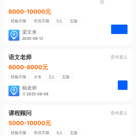
区
6000-10000元
经验不限
学历不限
5人
五险
免费培训
包住宿
有提成
梁文来
贵州璟琦物流有限公司
2025-09-12
申请
语文老师
贵州遵义
6000-8000元
经验不限
大专
2人
五险
带薪年假
年终奖
公费旅游
杨老师
贵州大美前程文化发展有限公司
2025-09-06
申请
免费培训
包住宿
环境好
双休
有提成
全勤奖
课程顾问
贵州遵义
5000-10000元
经验不限
学历不限
5人
五险