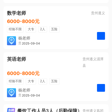
有提成
全勤奖
数学老师
贵州遵义
6000-8000元
经验不限
大专
2人
五险
带薪年假
年终奖
公费旅游
杨老师
贵州大美前程文化发展有限公司
2025-09-04
申请
免费培训
包住宿
环境好
双休
有提成
全勤奖
英语老师
贵州遵义湄潭
县
6000-8000元
经验不限
大专
2人
五险
带薪年假
年终奖
公费旅游
杨老师
贵州大美前程文化发展有限公司
2025-09-04
申请
免费培训
包住宿
环境好
双休
有提成
全勤奖
餐饮工作人员3人（后勤保障）
贵州遵义凤冈