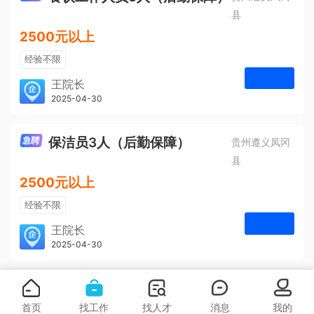
县
2500元以上
经验不限
学历不限
王院长
凤冈安宁医院
2025-04-30
申请
3人
保洁员3人（后勤保障）
贵州遵义凤冈
县
2500元以上
经验不限
学历不限
王院长
凤冈安宁医院
2025-04-30
申请
3人
首页
找工作
找人才
消息
我的