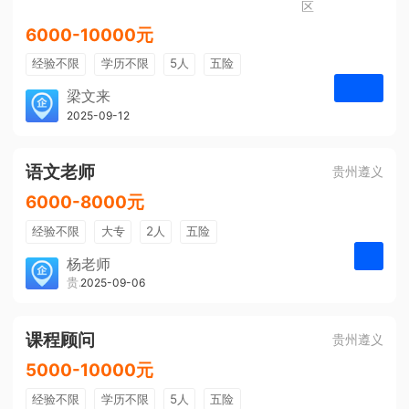
区
6000-10000元
经验不限
学历不限
5人
五险
免费培训
包住宿
有提成
梁文来
贵州璟琦物流有限公司
2025-09-12
申请
语文老师
贵州遵义
6000-8000元
经验不限
大专
2人
五险
带薪年假
年终奖
公费旅游
杨老师
贵州大美前程文化发展有限公司
2025-09-06
申请
免费培训
包住宿
环境好
双休
有提成
全勤奖
课程顾问
贵州遵义
5000-10000元
经验不限
学历不限
5人
五险