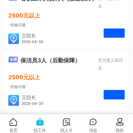
县
2500元以上
经验不限
学历不限
王院长
凤冈安宁医院
2025-04-30
申请
3人
保洁员3人（后勤保障）
贵州遵义凤冈
县
2500元以上
经验不限
学历不限
王院长
凤冈安宁医院
2025-04-30
申请
3人
首页
找工作
找人才
消息
我的