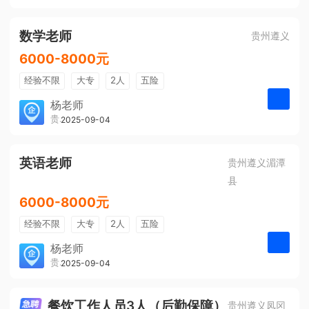
有提成
全勤奖
数学老师
贵州遵义
6000-8000元
经验不限
大专
2人
五险
带薪年假
年终奖
公费旅游
杨老师
贵州大美前程文化发展有限公司
2025-09-04
申请
免费培训
包住宿
环境好
双休
有提成
全勤奖
英语老师
贵州遵义湄潭
县
6000-8000元
经验不限
大专
2人
五险
带薪年假
年终奖
公费旅游
杨老师
贵州大美前程文化发展有限公司
2025-09-04
申请
免费培训
包住宿
环境好
双休
有提成
全勤奖
餐饮工作人员3人（后勤保障）
贵州遵义凤冈