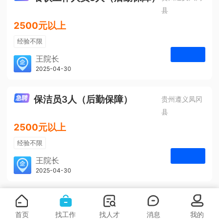
县
2500元以上
经验不限
学历不限
王院长
凤冈安宁医院
2025-04-30
申请
3人
保洁员3人（后勤保障）
贵州遵义凤冈
县
2500元以上
经验不限
学历不限
王院长
凤冈安宁医院
2025-04-30
申请
3人
首页
找工作
找人才
消息
我的