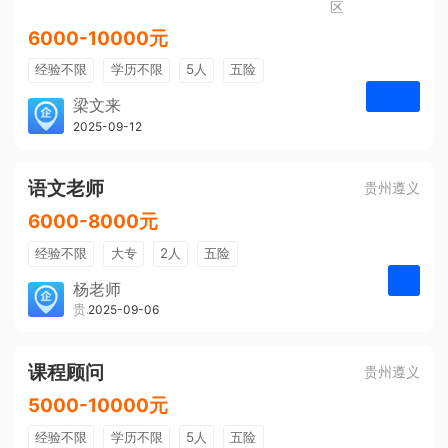
区
6000-10000元
经验不限
学历不限
5人
五险
免费培训
包住宿
有提成
梁文来
贵州璟琦物流有限公司
2025-09-12
申请
语文老师
贵州遵义
6000-8000元
经验不限
大专
2人
五险
带薪年假
年终奖
公费旅游
杨老师
贵州大美前程文化发展有限公司
2025-09-06
申请
免费培训
包住宿
环境好
双休
有提成
全勤奖
课程顾问
贵州遵义
5000-10000元
经验不限
学历不限
5人
五险