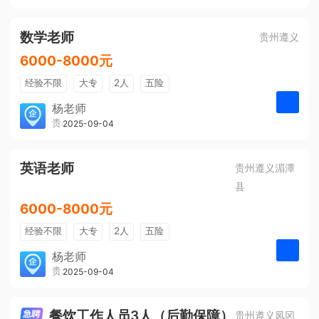
有提成
全勤奖
数学老师
贵州遵义
6000-8000元
经验不限
大专
2人
五险
带薪年假
年终奖
公费旅游
杨老师
贵州大美前程文化发展有限公司
2025-09-04
申请
免费培训
包住宿
环境好
双休
有提成
全勤奖
英语老师
贵州遵义湄潭
县
6000-8000元
经验不限
大专
2人
五险
带薪年假
年终奖
公费旅游
杨老师
贵州大美前程文化发展有限公司
2025-09-04
申请
免费培训
包住宿
环境好
双休
有提成
全勤奖
餐饮工作人员3人（后勤保障）
贵州遵义凤冈