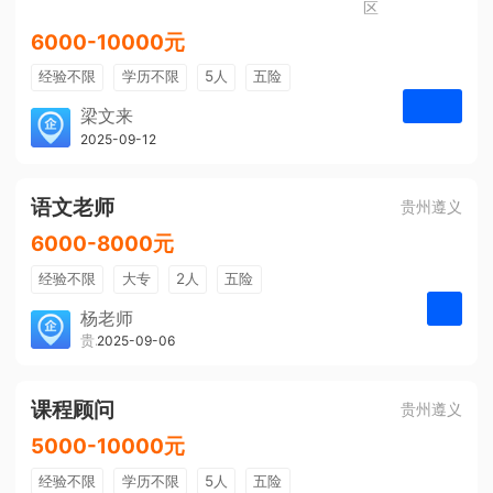
区
6000-10000元
经验不限
学历不限
5人
五险
免费培训
包住宿
有提成
梁文来
贵州璟琦物流有限公司
2025-09-12
申请
语文老师
贵州遵义
6000-8000元
经验不限
大专
2人
五险
带薪年假
年终奖
公费旅游
杨老师
贵州大美前程文化发展有限公司
2025-09-06
申请
免费培训
包住宿
环境好
双休
有提成
全勤奖
课程顾问
贵州遵义
5000-10000元
经验不限
学历不限
5人
五险