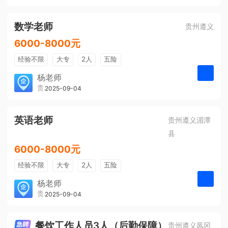
有提成
全勤奖
数学老师
贵州遵义
6000-8000元
经验不限
大专
2人
五险
带薪年假
年终奖
公费旅游
杨老师
贵州大美前程文化发展有限公司
2025-09-04
申请
免费培训
包住宿
环境好
双休
有提成
全勤奖
英语老师
贵州遵义湄潭
县
6000-8000元
经验不限
大专
2人
五险
带薪年假
年终奖
公费旅游
杨老师
贵州大美前程文化发展有限公司
2025-09-04
申请
免费培训
包住宿
环境好
双休
有提成
全勤奖
餐饮工作人员3人（后勤保障）
贵州遵义凤冈