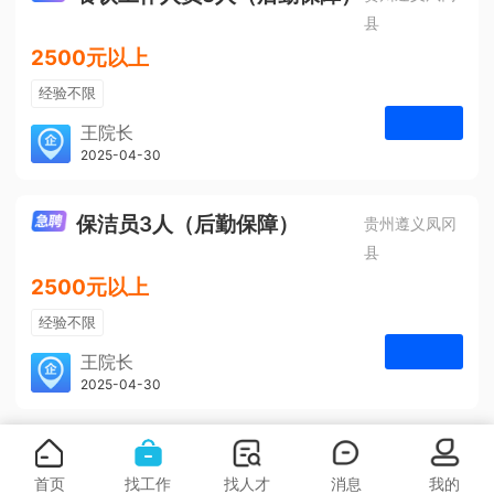
县
2500元以上
经验不限
学历不限
王院长
凤冈安宁医院
2025-04-30
申请
3人
保洁员3人（后勤保障）
贵州遵义凤冈
县
2500元以上
经验不限
学历不限
王院长
凤冈安宁医院
2025-04-30
申请
3人
首页
找工作
找人才
消息
我的